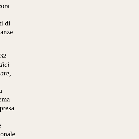
cora
i di
tanze
432
dici
are,
a
hema
ipresa
e
ionale