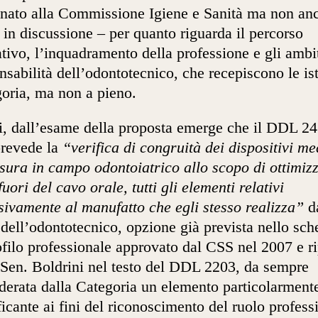
nato alla Commissione Igiene e Sanità ma non an
 in discussione – per quanto riguarda il percorso
tivo, l’inquadramento della professione e gli ambit
nsabilità dell’odontotecnico, che recepiscono le is
oria, ma non a pieno.
ti, dall’esame della proposta emerge che il DDL 2
revede la
“verifica di congruità dei dispositivi me
sura in campo odontoiatrico allo scopo di ottimizz
fuori del cavo orale, tutti gli elementi relativi
sivamente al manufatto che egli stesso realizza”
d
 dell’odontotecnico, opzione già prevista nello sc
ofilo professionale approvato dal CSS nel 2007 e r
 Sen. Boldrini nel testo del DDL 2203, da sempre
derata dalla Categoria un elemento particolarment
ficante ai fini del riconoscimento del ruolo profess