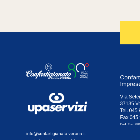
Confart
Impres
Via Sele
37135 Ve
Tel. 045
Fax 045
Cod. Fisc. 8
info@confartigianato.verona.it