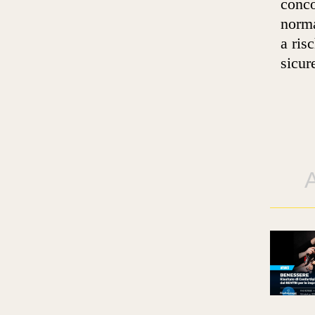
conco
norma
a ris
sicur