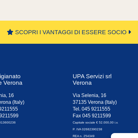
SCOPRI I VANTAGGI DI ESSERE SOCIO
igianato
UPA Servizi srl
e Verona
Verona
nia, 16
Via Selenia, 16
rona (Italy)
37135 Verona (Italy)
 9211555
Tel. 045 9211555
 9211599
Fax 045 9211599
0013600236
Capitale sociale € 52.000,00 i.v.
P. IVA 02682390238
REA n. 254349