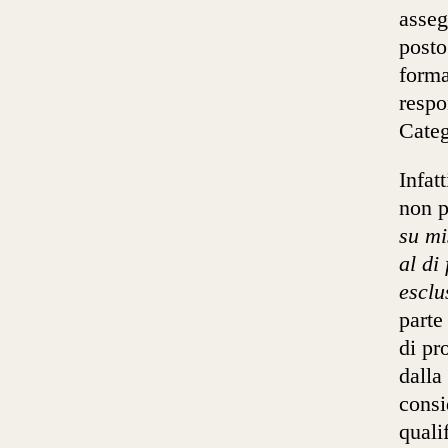
asseg
posto
forma
respo
Categ
Infat
non p
su mi
al di 
esclu
parte
di pr
dalla
consi
quali