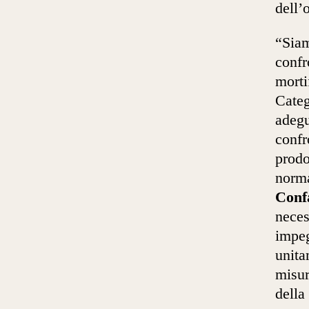
dell’
“Siam
confr
morti
Categ
adegu
confr
prodo
norma
Confa
neces
impeg
unita
misur
della