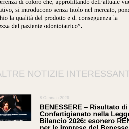
rrenza di coloro che, approfittando dell’attuale vu
tivo, si introducono senza titolo nel mercato, po
chio la qualità del prodotto e di conseguenza la
ezza del paziente odontoiatrico”.
ALTRE NOTIZIE INTERESSANT
8 Gennaio 2026
BENESSERE – Risultato di
Confartigianato nella Legg
Bilancio 2026: esonero RE
per le imprese del Benesse