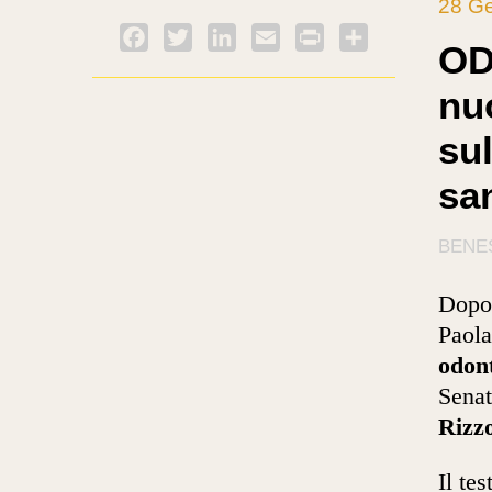
28 G
Facebook
Twitter
LinkedIn
Email
PrintFriendly
Condividi
OD
nu
sul
san
BENE
Dopo 
Paola
odon
Senat
Rizzo
Il te