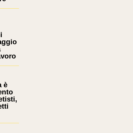
i
aggio
a
avoro
 è
ento
tisti,
tti