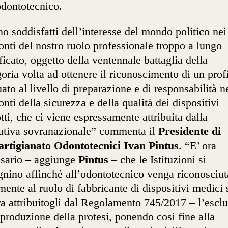
odontotecnico.
o soddisfatti dell’interesse del mondo politico nei
onti del nostro ruolo professionale troppo a lungo
ficato, oggetto della ventennale battaglia della
oria volta ad ottenere il riconoscimento di un prof
ato al livello di preparazione e di responsabilità n
onti della sicurezza e della qualità dei dispositivi
tti, che ci viene espressamente attribuita dalla
tiva sovranazionale” commenta il
Presidente di
rtigianato Odontotecnici Ivan Pintus
. “E’ ora
sario – aggiunge
Pintus
– che le Istituzioni si
nino affinché all’odontotecnico venga riconosciut
mente al ruolo di fabbricante di dispositivi medici 
a attribuitogli dal Regolamento 745/2017 – l’esclu
 produzione della protesi, ponendo così fine alla