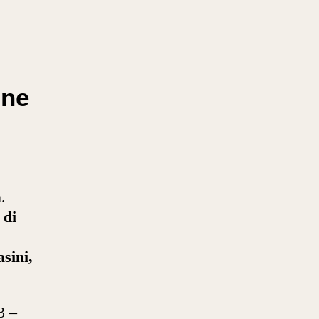
one
.
 di
asini,
3 –