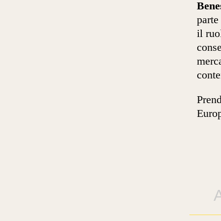
Bene
parte
il ru
conse
merca
conte
Prend
Euro