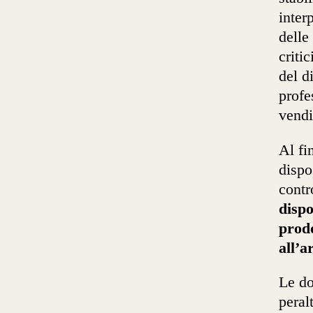
inter
delle
criti
del d
profe
vendi
Al fi
dispo
contr
dispo
prod
all’
Le do
peral