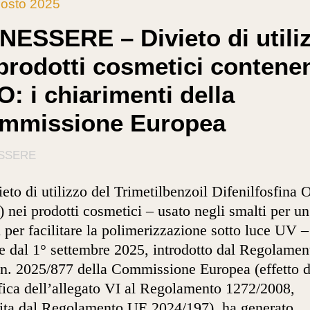
osto 2025
NESSERE – Divieto di utili
 prodotti cosmetici contenen
: i chiarimenti della
mmissione Europea
SSERE
vieto di utilizzo del Trimetilbenzoil Difenilfosfina 
 nei prodotti cosmetici – usato negli smalti per u
l per facilitare la polimerizzazione sotto luce UV –
re dal 1° settembre 2025, introdotto dal Regolamen
n. 2025/877 della Commissione Europea (effetto d
ica dell’allegato VI al Regolamento 1272/2008,
lita dal Regolamento UE 2024/197), ha generato