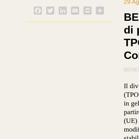
29 Ag
Facebook
Twitter
LinkedIn
Email
PrintFriendly
Condividi
BE
di
TPO
Co
BENE
Il di
(TPO)
in ge
parti
(UE) 
modif
stabi