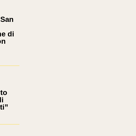
 San
ne di
on
nto
i
ti”