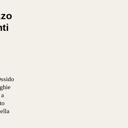
zzo
ti
Ossido
nghie
 a
to
ella