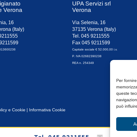
igianato
UPA Servizi srl
e Verona
Verona
nia, 16
Via Selenia, 16
rona (Italy)
37135 Verona (Italy)
 9211555
Tel. 045 9211555
 9211599
Fax 045 9211599
0013600236
Capitale sociale € 52.000,00 i.v.
P. IVA 02682390238
REA n. 254349
Per fornire
memorizzar
queste tec
navigazione
può influir
licy e Cookie
|
Informativa Cookie
A