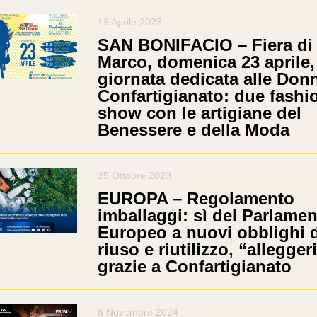
19 Aprile 2023
SAN BONIFACIO – Fiera di
Marco, domenica 23 aprile,
giornata dedicata alle Don
Confartigianato: due fashi
show con le artigiane del
Benessere e della Moda
25 Ottobre 2023
EUROPA – Regolamento
imballaggi: sì del Parlame
Europeo a nuovi obblighi d
riuso e riutilizzo, “alleggeri
grazie a Confartigianato
6 Novembre 2024