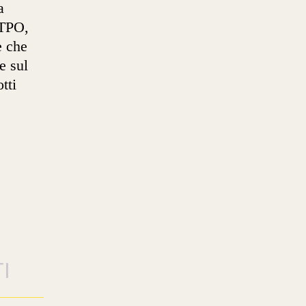
a
 TPO,
e che
e sul
tti
I