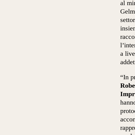
al mi
Gelmi
setto
insie
racco
l’int
a liv
addet
“In p
Rober
Impr
hanno
proto
accon
rappr