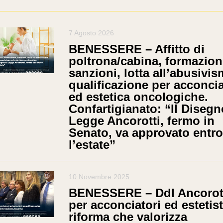
7 Agosto 2026
BENESSERE – Affitto di
poltrona/cabina, formazion
sanzioni, lotta all’abusivi
qualificazione per acconci
ed estetica oncologiche.
Confartigianato: “Il Disegn
Legge Ancorotti, fermo in
Senato, va approvato entro
l’estate”
10 Novembre 2025
BENESSERE – Ddl Ancorott
per acconciatori ed estetis
riforma che valorizza