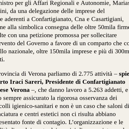
nistro per gli Affari Regionali e Autonomie, Marias
ni, da una delegazione delle imprese del
re aderenti a Confartigianato, Cna e Casartigiani,
me alla simbolica consegna delle oltre 50mila firm
lte con una petizione promossa per sollecitare
ervento del Governo a favore di un comparto che co
ello nazionale, oltre 150mila imprese e più di 300m
ti.
rovincia di Verona parliamo di 2.775 attività –
spi
to Iraci Sareri, Presidente di Confartigianato
ese Verona
–, che danno lavoro a 5.263 addetti, e
 sempre assicurato la rigorosa osservanza dei
colli igienico-sanitari e non è un caso che saloni d
ciatura e centri estetici non ci risulta abbiano
esentato fonte di contagio. L’organizzazione e le