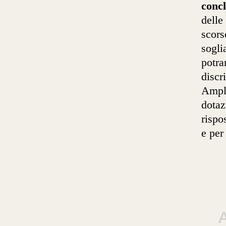
concl
delle
scors
sogli
potra
discr
Ampli
dotaz
rispo
e per