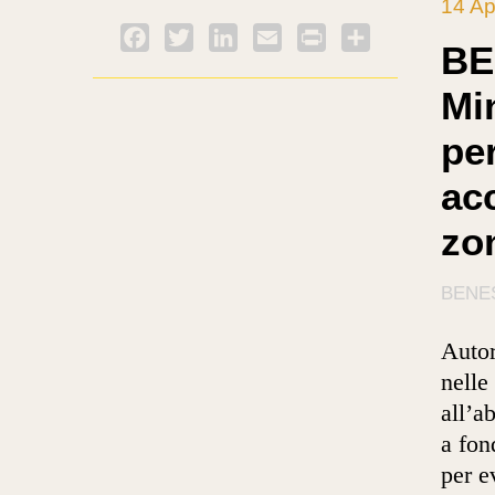
14 Ap
Facebook
Twitter
LinkedIn
Email
PrintFriendly
Condividi
BE
Mi
per
ac
zo
BENE
Autor
nelle
all’a
a fon
per e