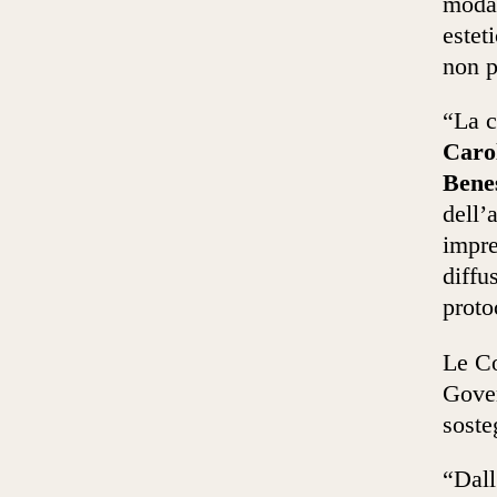
modal
estet
non 
“La c
Carol
Bene
dell’
impre
diffu
proto
Le Co
Gover
soste
“Dall