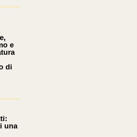
e,
smo e
atura
o di
i:
ti una