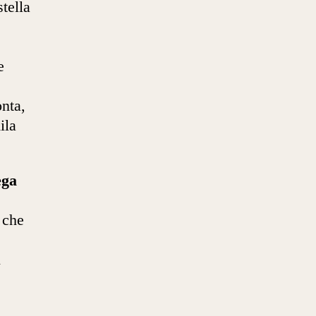
tella
e
nta,
ila
ega
 che
i