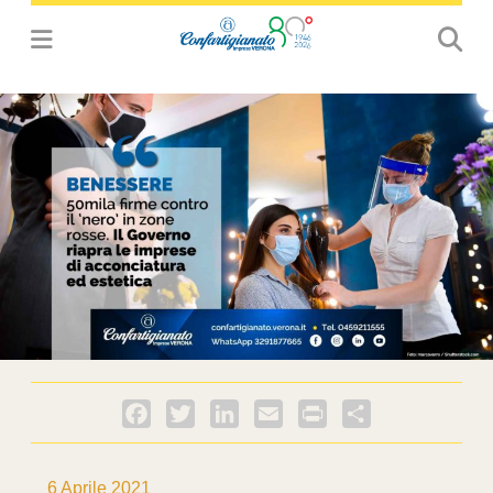
Facebook
Twitter
LinkedIn
Email
PrintFriendly
Condividi
6 Aprile 2021