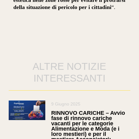
estetica nelle zone rosse per evitare il protrarsi
della situazione di pericolo per i cittadini
“.
ALTRE NOTIZIE
INTERESSANTI
9 Giugno 2025
RINNOVO CARICHE – Avvio
fase di rinnovo cariche
vacanti per le categorie
Alimentazione e Moda (e i
loro mestieri) e per il