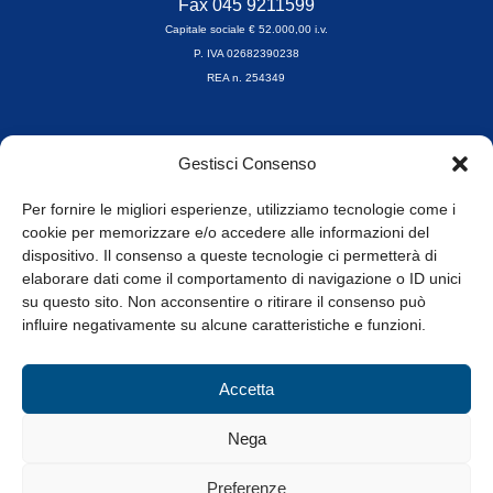
Fax 045 9211599
Capitale sociale € 52.000,00 i.v.
P. IVA 02682390238
REA n. 254349
Orari di apertura
Gestisci Consenso
da Lunedì a Venerdì
8.30-13.00 / 14.00-17.30
Per fornire le migliori esperienze, utilizziamo tecnologie come i
cookie per memorizzare e/o accedere alle informazioni del
Whistleblowing
dispositivo. Il consenso a queste tecnologie ci permetterà di
elaborare dati come il comportamento di navigazione o ID unici
su questo sito. Non acconsentire o ritirare il consenso può
© Tutti i diritti riservati
influire negativamente su alcune caratteristiche e funzioni.
Privacy Policy e Cookie
|
Informativa Cookie
Accetta
Web Design: Baoblà
Nega
Preferenze