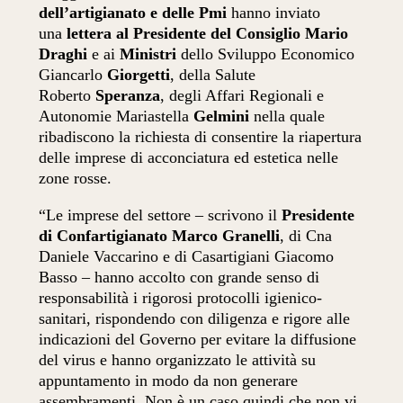
dell’artigianato e delle Pmi
hanno inviato
una
lettera al Presidente del Consiglio Mario
Draghi
e ai
Ministri
dello Sviluppo Economico
Giancarlo
Giorgetti
, della Salute
Roberto
Speranza
, degli Affari Regionali e
Autonomie Mariastella
Gelmini
nella quale
ribadiscono la richiesta di consentire la riapertura
delle imprese di acconciatura ed estetica nelle
zone rosse.
“Le imprese del settore – scrivono il
Presidente
di Confartigianato Marco Granelli
, di Cna
Daniele Vaccarino e di Casartigiani Giacomo
Basso – hanno accolto con grande senso di
responsabilità i rigorosi protocolli igienico-
sanitari, rispondendo con diligenza e rigore alle
indicazioni del Governo per evitare la diffusione
del virus e hanno organizzato le attività su
appuntamento in modo da non generare
assembramenti. Non è un caso quindi che non vi