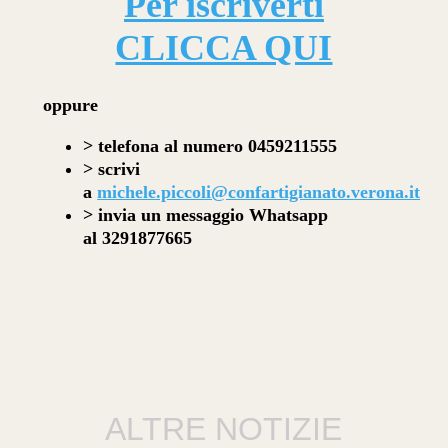
Per iscriverti
CLICCA QUI
oppure
> telefona al numero 0459211555
>
scrivi
a
michele.piccoli@confartigianato.verona.it
>
invia un messaggio Whatsapp
al 3291877665
ALTRE NOTIZIE