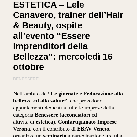
ESTETICA – Lele
Canavero, trainer dell’Hair
& Beauty, ospite
all’evento “Essere
Imprenditori della
Bellezza”: mercoledì 16
ottobre
BENESSERE
Nell’ambito de
“Le giornate e l’educazione alla
bellezza ed alla salute”
, che prevedono
appuntamenti dedicati a tutte le imprese della
categoria
Benessere
(
acconciatori
ed
attività
di
estetica
),
Confartigianato Imprese
Verona
, con il contributo di
EBAV Veneto
,
organizza un
seminario
a partecipazione gratuita