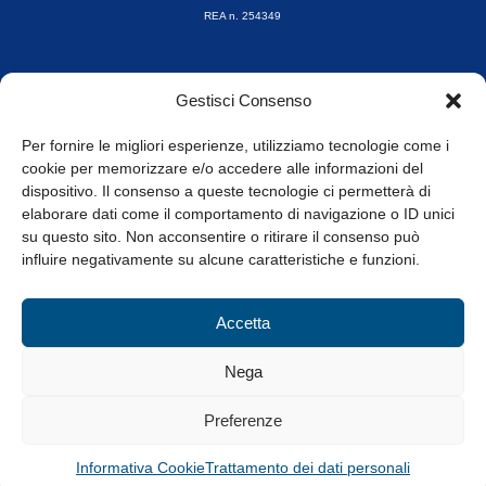
REA n. 254349
Orari di apertura
Gestisci Consenso
da Lunedì a Venerdì
8.30-13.00 / 14.00-17.30
Per fornire le migliori esperienze, utilizziamo tecnologie come i
cookie per memorizzare e/o accedere alle informazioni del
Whistleblowing
dispositivo. Il consenso a queste tecnologie ci permetterà di
elaborare dati come il comportamento di navigazione o ID unici
su questo sito. Non acconsentire o ritirare il consenso può
© Tutti i diritti riservati
influire negativamente su alcune caratteristiche e funzioni.
Privacy Policy e Cookie
|
Informativa Cookie
Accetta
Web Design: Baoblà
Nega
Preferenze
Informativa Cookie
Trattamento dei dati personali