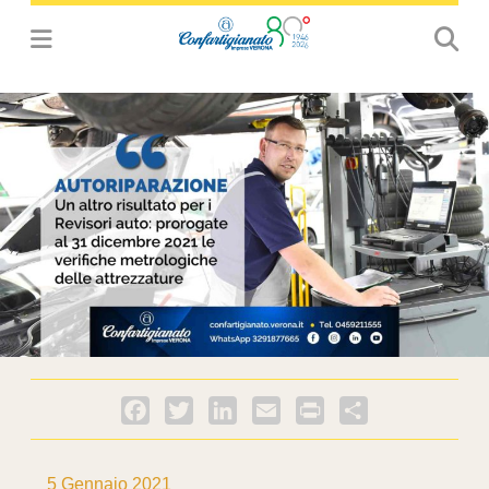
Facebook
Twitter
LinkedIn
Email
PrintFriendly
Condividi
5 Gennaio 2021