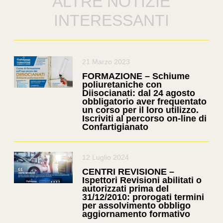
ALTRE NOTIZIE
INTERESSANTI
21 Marzo 2023
FORMAZIONE – Schiume
poliuretaniche con
Diisocianati: dal 24 agosto
obbligatorio aver frequentato
un corso per il loro utilizzo.
Iscriviti al percorso on-line di
Confartigianato
12 Luglio 2024
CENTRI REVISIONE –
Ispettori Revisioni abilitati o
autorizzati prima del
31/12/2010: prorogati termini
per assolvimento obbligo
aggiornamento formativo