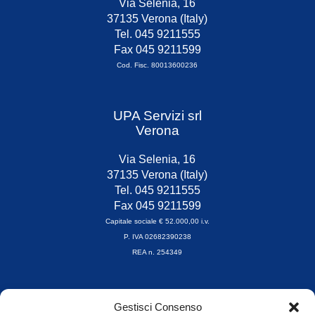
Via Selenia, 16
37135 Verona (Italy)
Tel. 045 9211555
Fax 045 9211599
Cod. Fisc. 80013600236
UPA Servizi srl
Verona
Via Selenia, 16
37135 Verona (Italy)
Tel. 045 9211555
Fax 045 9211599
Capitale sociale € 52.000,00 i.v.
P. IVA 02682390238
REA n. 254349
Orari di apertura
Gestisci Consenso