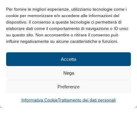
da Lunedì a Venerdì
8.30-13.00 / 14.00-17.30
Per fornire le migliori esperienze, utilizziamo tecnologie come i
cookie per memorizzare e/o accedere alle informazioni del
Whistleblowing
dispositivo. Il consenso a queste tecnologie ci permetterà di
elaborare dati come il comportamento di navigazione o ID unici
su questo sito. Non acconsentire o ritirare il consenso può
© Tutti i diritti riservati
influire negativamente su alcune caratteristiche e funzioni.
Privacy Policy e Cookie
|
Informativa Cookie
Accetta
Web Design: Baoblà
Nega
Preferenze
Informativa Cookie
Trattamento dei dati personali