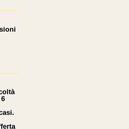
sioni
oltà
 6
casi.
ferta