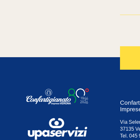
Confart
Impres
Via Sele
37135 Ve
Tel. 045