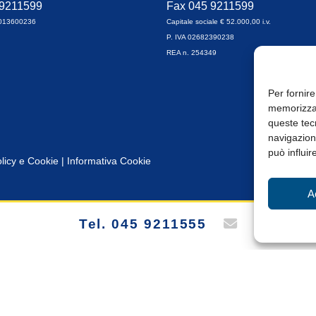
 9211599
Fax 045 9211599
0013600236
Capitale sociale € 52.000,00 i.v.
P. IVA 02682390238
REA n. 254349
Per fornire
memorizzar
queste tec
navigazione
può influir
licy e Cookie
|
Informativa Cookie
A
Tel. 045 9211555