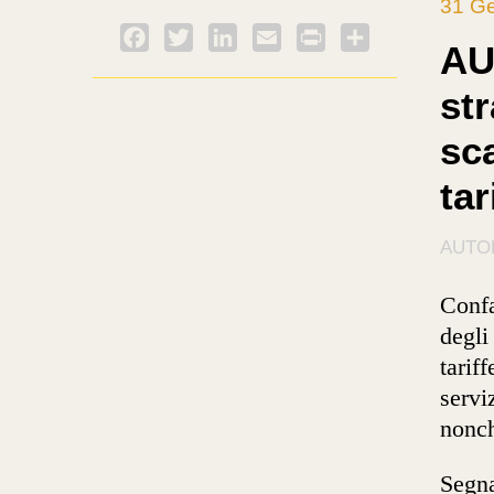
31 G
Facebook
Twitter
LinkedIn
Email
PrintFriendly
Condividi
AU
str
sc
tar
AUTO
Confa
degli
tarif
servi
nonch
Segna