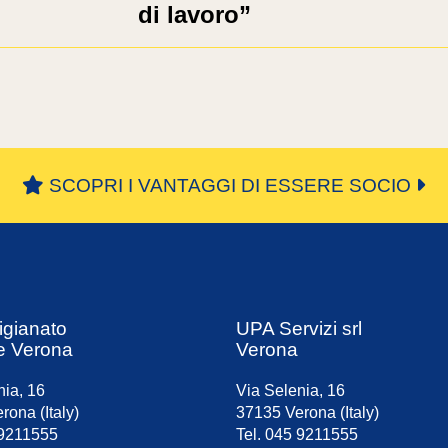
di lavoro”
SCOPRI I VANTAGGI DI ESSERE SOCIO
igianato
UPA Servizi srl
e Verona
Verona
nia, 16
Via Selenia, 16
rona (Italy)
37135 Verona (Italy)
 9211555
Tel. 045 9211555