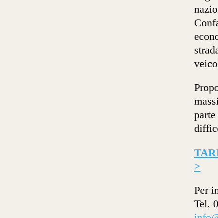
nazio
Confa
econo
strad
veico
Propo
massi
parte
diffic
TAR
>
Per i
Tel. 
info@