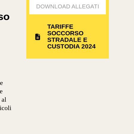
DOWNLOAD ALLEGATI
so
TARIFFE
SOCCORSO
STRADALE E
CUSTODIA 2024
ne
e
 al
icoli