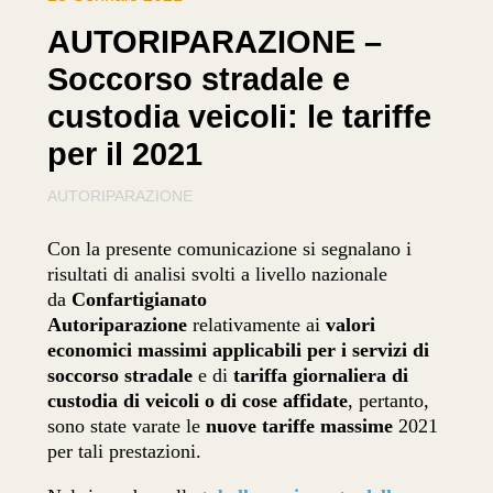
AUTORIPARAZIONE –
Soccorso stradale e
custodia veicoli: le tariffe
per il 2021
AUTORIPARAZIONE
Con la presente comunicazione si segnalano i
risultati di analisi svolti a livello nazionale
da
Confartigianato
Autoriparazione
relativamente ai
valori
economici massimi applicabili per i servizi di
soccorso stradale
e di
tariffa giornaliera di
custodia di veicoli o di cose
affidate
, pertanto,
sono state varate le
nuove tariffe massime
2021
per tali prestazioni.