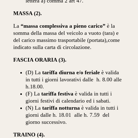
lettera a) comma 2 art 47.
MASSA (2).
La
“massa complessiva a pieno carico”
è la
somma della massa del veicolo a vuoto (tara) e
del carico massimo trasportabile (portata),come
indicato sulla carta di circolazione.
FASCIA ORARIA (3).
(D) La
tariffa diurna e/o feriale
è valida
in tutti i giorni lavorativi dalle
h. 8.00 alle
h.18.00.
(F) La
tariffa festiva
è valida in tutti i
giorni festivi di calendario ed i sabati.
(N) La
tariffa notturna
è valida in tutti i
giorni dalle h. 18.01
alle h. 7.59
del
giorno successivo.
TRAINO (4).