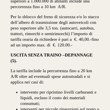
superiori a 1.000.000 di abitanti include una
percorrenza fino a 10 km
A/R.
Per lo sblocco del freno di sicurezza e/o lo stacco
dell’albero di trasmissione degli autoveicoli con
peso superiore alle 3,5 ton. (autocarri, autobus,
trattori, rimorchi e semirimorchi) l’importo di
tariffa oraria da richiedere è pari a
€. 40,00.-fino
ad un importo max. di
€. 120.00
.-
USCITA SENZA TRAINO –DEPANNAGE
(5).
La tariffa include la percorrenza fino a 20 km
A/R oltre ad eventuali spese autostradali e si
applica nei casi di:
intervento per ripristino livelli carburanti e
liquidi, escluso il costo dei materiali
consumati;
interventi per piccole riparazioni sul posto o