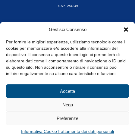
REA n. 254349
Orari di apertura
Gestisci Consenso
da Lunedì a Venerdì
8.30-13.00 / 14.00-17.30
Per fornire le migliori esperienze, utilizziamo tecnologie come i
cookie per memorizzare e/o accedere alle informazioni del
Whistleblowing
dispositivo. Il consenso a queste tecnologie ci permetterà di
elaborare dati come il comportamento di navigazione o ID unici
su questo sito. Non acconsentire o ritirare il consenso può
© Tutti i diritti riservati
influire negativamente su alcune caratteristiche e funzioni.
Privacy Policy e Cookie
|
Informativa Cookie
Accetta
Web Design: Baoblà
Nega
Preferenze
Informativa Cookie
Trattamento dei dati personali