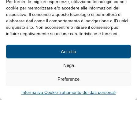
8.30-13.00 / 14.00-17.30
Per fornire le migliori esperienze, utilizziamo tecnologie come i
cookie per memorizzare e/o accedere alle informazioni del
Whistleblowing
dispositivo. Il consenso a queste tecnologie ci permetterà di
elaborare dati come il comportamento di navigazione o ID unici
su questo sito. Non acconsentire o ritirare il consenso può
© Tutti i diritti riservati
influire negativamente su alcune caratteristiche e funzioni.
Privacy Policy e Cookie
|
Informativa Cookie
Accetta
Web Design: Baoblà
Nega
Preferenze
Informativa Cookie
Trattamento dei dati personali