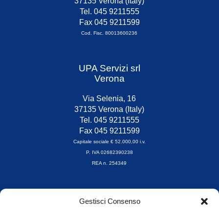
37135 Verona (Italy)
Tel. 045 9211555
Fax 045 9211599
Cod. Fisc. 80013600236
UPA Servizi srl
Verona
Via Selenia, 16
37135 Verona (Italy)
Tel. 045 9211555
Fax 045 9211599
Capitale sociale € 52.000,00 i.v.
P. IVA 02682390238
REA n. 254349
Orari di apertura
Gestisci Consenso
da Lunedì a Venerdì