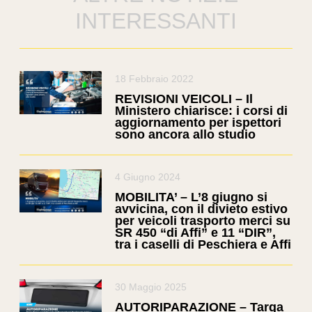
INTERESSANTI
18 Febbraio 2022
REVISIONI VEICOLI – Il
Ministero chiarisce: i corsi di
aggiornamento per ispettori
sono ancora allo studio
4 Giugno 2024
MOBILITA’ – L’8 giugno si
avvicina, con il divieto estivo
per veicoli trasporto merci su
SR 450 “di Affi” e 11 “DIR”,
tra i caselli di Peschiera e Affi
30 Maggio 2025
AUTORIPARAZIONE – Targa