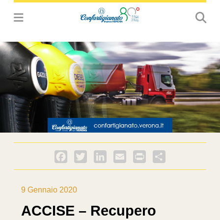
Facebook
Twitter
LinkedIn
Email
PrintFriendly
Condividi
9 Gennaio 2020
ACCISE – Recupero