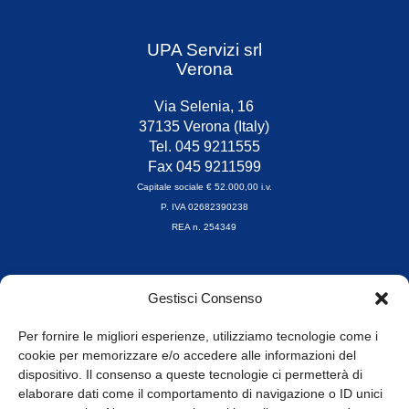
UPA Servizi srl
Verona
Via Selenia, 16
37135 Verona (Italy)
Tel. 045 9211555
Fax 045 9211599
Capitale sociale € 52.000,00 i.v.
P. IVA 02682390238
REA n. 254349
Orari di apertura
Gestisci Consenso
da Lunedì a Venerdì
8.30-13.00 / 14.00-17.30
Per fornire le migliori esperienze, utilizziamo tecnologie come i
cookie per memorizzare e/o accedere alle informazioni del
Whistleblowing
dispositivo. Il consenso a queste tecnologie ci permetterà di
elaborare dati come il comportamento di navigazione o ID unici