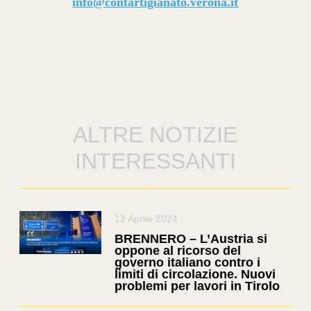
info@confartigianato.verona.it
ALTRE NOTIZIE
INTERESSANTI
12 Aprile 2024
BRENNERO – L’Austria si
oppone al ricorso del
governo italiano contro i
limiti di circolazione. Nuovi
problemi per lavori in Tirolo