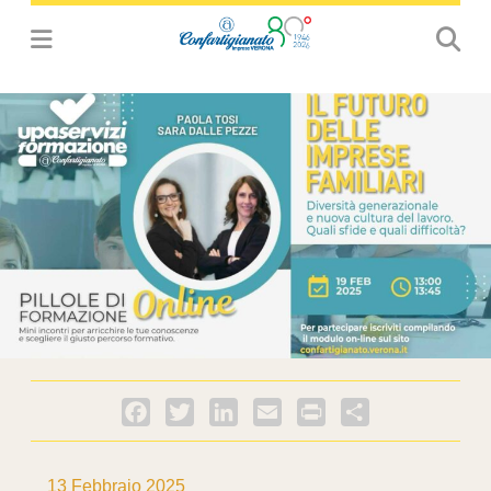
Facebook
Twitter
LinkedIn
Email
PrintFriendly
Condividi
13 Febbraio 2025