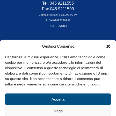
Tel. 045 9211555
Fax 045 9211599
Capitale sociale € 52.000,00 i.v.
P. IVA 02682390238
REA n. 254349
Orari di apertura
Gestisci Consenso
da Lunedì a Venerdì
8.30-13.00 / 14.00-17.30
Per fornire le migliori esperienze, utilizziamo tecnologie come i
cookie per memorizzare e/o accedere alle informazioni del
Whistleblowing
dispositivo. Il consenso a queste tecnologie ci permetterà di
elaborare dati come il comportamento di navigazione o ID unici
su questo sito. Non acconsentire o ritirare il consenso può
© Tutti i diritti riservati
influire negativamente su alcune caratteristiche e funzioni.
Privacy Policy e Cookie
|
Informativa Cookie
Accetta
Web Design: Baoblà
Nega