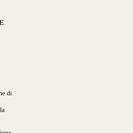
E
he di
la
sione