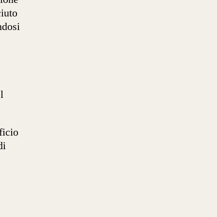
iuto
ndosi
l
ficio
di