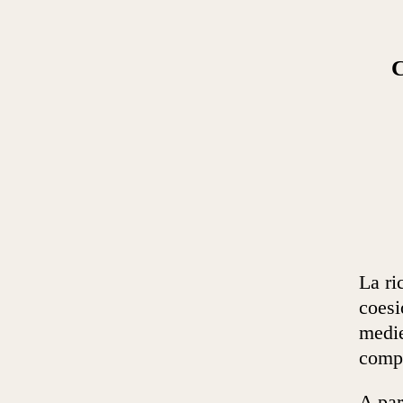
La ri
coesi
medie
compe
A par