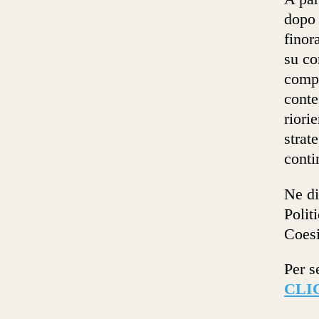
dopo 
finor
su co
compe
conte
riori
strat
conti
Ne di
Polit
Coesi
Per s
CLI