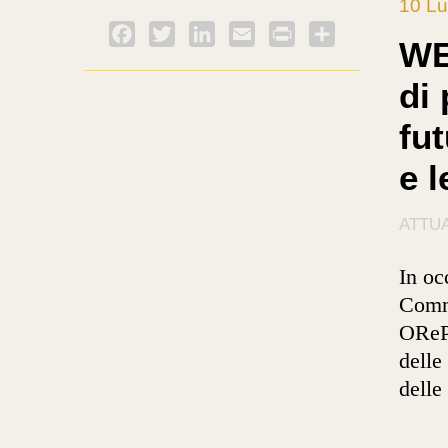
10 Lu
Facebook
Twitter
LinkedIn
Email
PrintFriendly
Condividi
WE
di 
fut
e 
ATTUA
In oc
Commi
OReP 
delle
delle