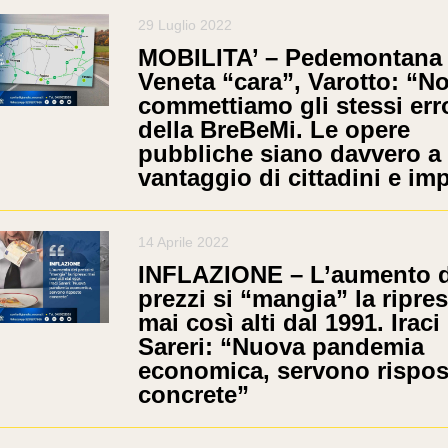
29 Luglio 2022
MOBILITA’ – Pedemontana
Veneta “cara”, Varotto: “N
commettiamo gli stessi err
della BreBeMi. Le opere
pubbliche siano davvero a
vantaggio di cittadini e im
14 Aprile 2022
INFLAZIONE – L’aumento d
prezzi si “mangia” la ripres
mai così alti dal 1991. Iraci
Sareri: “Nuova pandemia
economica, servono rispos
concrete”