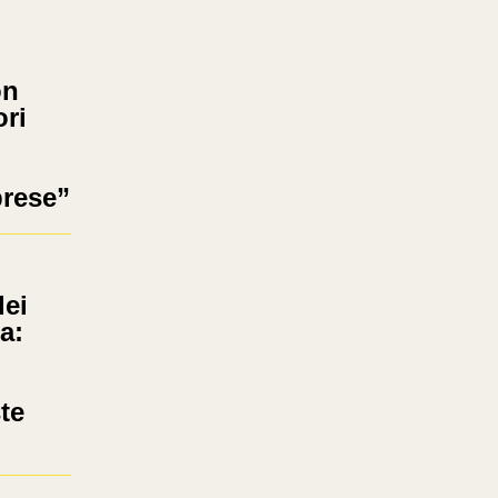
on
ori
prese”
ei
a:
te