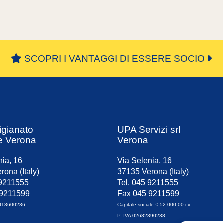
SCOPRI I VANTAGGI DI ESSERE SOCIO
igianato
UPA Servizi srl
e Verona
Verona
nia, 16
Via Selenia, 16
rona (Italy)
37135 Verona (Italy)
 9211555
Tel. 045 9211555
 9211599
Fax 045 9211599
0013600236
Capitale sociale € 52.000,00 i.v.
P. IVA 02682390238