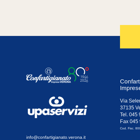
Confart
Impres
Via Sele
37135 Ve
Tel. 045
Fax 045
Cod. Fisc. 8
info@confartigianato.verona.it