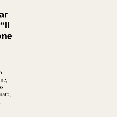
ar
“Il
one
a
one,
ro
nato,
.