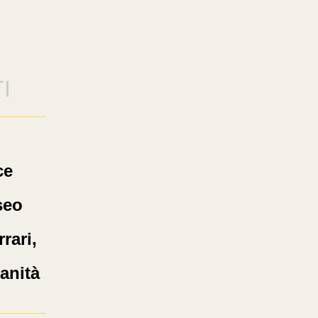
I
ce
seo
rari,
anità