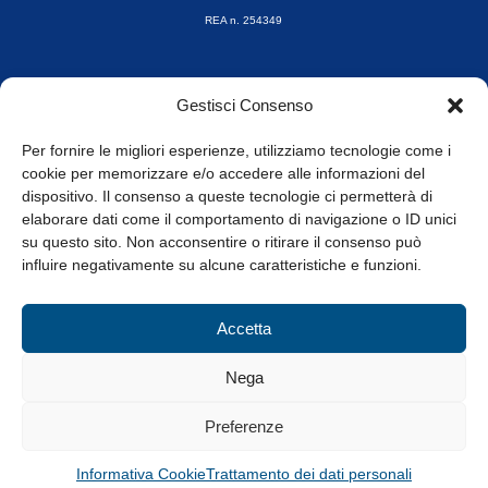
REA n. 254349
Orari di apertura
Gestisci Consenso
da Lunedì a Venerdì
8.30-13.00 / 14.00-17.30
Per fornire le migliori esperienze, utilizziamo tecnologie come i
cookie per memorizzare e/o accedere alle informazioni del
Whistleblowing
dispositivo. Il consenso a queste tecnologie ci permetterà di
elaborare dati come il comportamento di navigazione o ID unici
su questo sito. Non acconsentire o ritirare il consenso può
© Tutti i diritti riservati
influire negativamente su alcune caratteristiche e funzioni.
Privacy Policy e Cookie
|
Informativa Cookie
Accetta
Web Design: Baoblà
Nega
Preferenze
Informativa Cookie
Trattamento dei dati personali