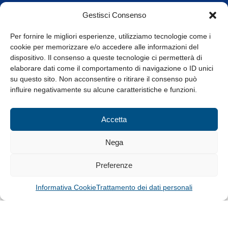
Orari di apertura
Gestisci Consenso
da Lunedì a Venerdì
8.30-13.00 / 14.00-17.30
Per fornire le migliori esperienze, utilizziamo tecnologie come i
cookie per memorizzare e/o accedere alle informazioni del
Whistleblowing
dispositivo. Il consenso a queste tecnologie ci permetterà di
elaborare dati come il comportamento di navigazione o ID unici
su questo sito. Non acconsentire o ritirare il consenso può
© Tutti i diritti riservati
influire negativamente su alcune caratteristiche e funzioni.
Privacy Policy e Cookie
|
Informativa Cookie
Accetta
Web Design: Baoblà
Nega
Preferenze
Informativa Cookie
Trattamento dei dati personali