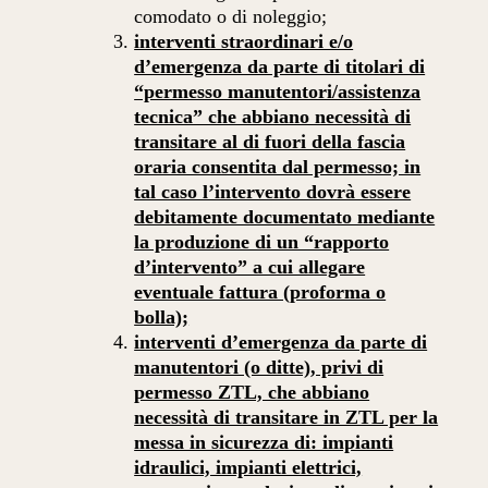
comodato o di noleggio;
interventi straordinari e/o
d’emergenza da parte di titolari di
“permesso manutentori/assistenza
tecnica” che abbiano necessità di
transitare al di fuori della fascia
oraria consentita dal permesso; in
tal caso l’intervento dovrà essere
debitamente documentato mediante
la produzione di un “rapporto
d’intervento” a cui allegare
eventuale fattura (proforma o
bolla);
interventi d’emergenza da parte di
manutentori (o ditte), privi di
permesso ZTL, che abbiano
necessità di transitare in ZTL per la
messa in sicurezza di: impianti
idraulici, impianti elettrici,