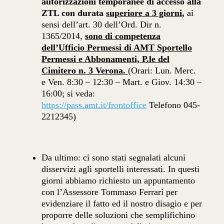
autorizzazioni temporanee di accesso alla
ZTL con durata
superiore a 3 giorni
,
ai
sensi dell’art. 30 dell’Ord. Dir n.
1365/2014,
sono di competenza
dell’Ufficio Permessi di AMT Sportello
Permessi e Abbonamenti, P.le del
Cimitero n. 3 Verona.
(Orari: Lun. Merc.
e Ven. 8:30 – 12:30 – Mart. e Giov. 14:30 –
16:00; si veda:
https://pass.amt.it/frontoffice
Telefono 045-
2212345)
Da ultimo: ci sono stati segnalati alcuni
disservizi agli sportelli interessati. In questi
giorni abbiamo richiesto un appuntamento
con l’Assessore Tommaso Ferrari per
evidenziare il fatto ed il nostro disagio e per
proporre delle soluzioni che semplifichino