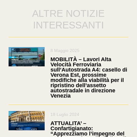
ALTRE NOTIZIE
INTERESSANTI
8 Maggio 2025
MOBILITÀ – Lavori Alta
Velocità Ferroviaria
sull’Autostrada A4: casello di
Verona Est, prossime
modifiche alla viabilità per il
ripristino dell’assetto
autostradale in direzione
Venezia
18 Luglio 2024
ATTUALITA’ –
Confartigianato:
“Apprezziamo l’impegno del