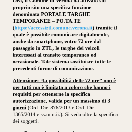
Ora, il Comune di Verona ha attivato sul
proprio sito una specifica funzione
denominata PORTALE TARGHE
TEMPORANEE – PO.TA.TE
(
https://accessiztl.comune.verona.it
) tramite il
quale è possibile comunicare digitalmente,
anche da smartphone, entro 72 ore dal
passaggio in ZTL, le targhe dei veicoli
interessati al transito temporaneo od
occasionale. Tale sistema sostituisce tutte le
precedenti forme di comunicazione.
Attenzione: “la possibilità delle 72 ore” non è
per tutti ma è limitata a coloro che hanno i
requisiti per ottenerne la specifica
autorizzazione, valida per un massimo di 3
giorni
(Ord. Dir. 876/2013 e Ord. Dir.
1365/2014 e ss.mm.ii.). Si veda oltre la specifica
dei soggetti.