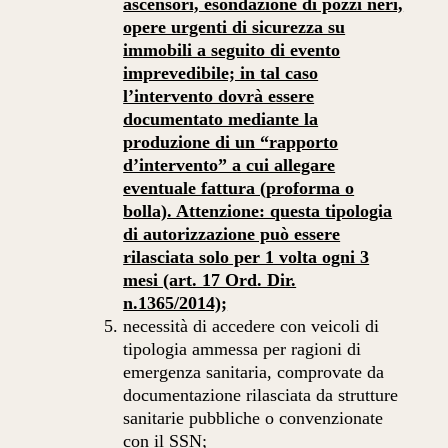
ascensori, esondazione di pozzi neri,
opere urgenti di sicurezza su
immobili a seguito di evento
imprevedibile; in tal caso
l’intervento dovrà essere
documentato mediante la
produzione di un “rapporto
d’intervento” a cui allegare
eventuale fattura (proforma o
bolla). Attenzione: questa tipologia
di autorizzazione può essere
rilasciata solo per 1 volta ogni 3
mesi (art. 17 Ord. Dir.
n.1365/2014);
necessità di accedere con veicoli di
tipologia ammessa per ragioni di
emergenza sanitaria, comprovate da
documentazione rilasciata da strutture
sanitarie pubbliche o convenzionate
con il SSN;