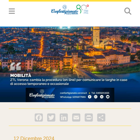
Facebook
Twitter
LinkedIn
Email
PrintFriendly
Condividi
12 Dicembre 2024