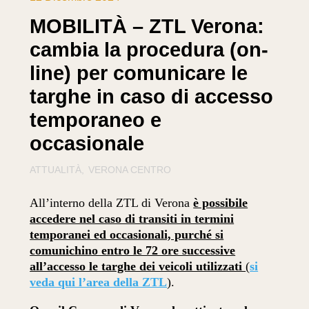
MOBILITÀ – ZTL Verona:
cambia la procedura (on-
line) per comunicare le
targhe in caso di accesso
temporaneo e
occasionale
ATTUALITÀ
VERONA CENTRO
All’interno della ZTL di Verona
è possibile
accedere nel caso di transiti in termini
temporanei ed occasionali, purché si
comunichino entro le 72 ore successive
all’accesso le targhe dei veicoli utilizzati
(
si
veda qui l’area della ZTL
).