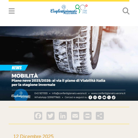
Facebook
Twitter
LinkedIn
Email
PrintFriendly
Condividi
12 Dicembre 2025