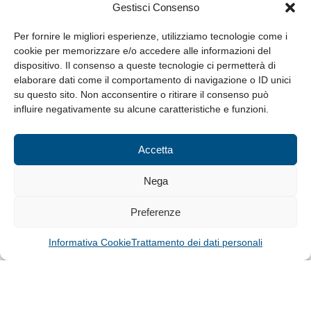
Orari di apertura
Gestisci Consenso
da Lunedì a Venerdì
8.30-13.00 / 14.00-17.30
Per fornire le migliori esperienze, utilizziamo tecnologie come i
cookie per memorizzare e/o accedere alle informazioni del
Whistleblowing
dispositivo. Il consenso a queste tecnologie ci permetterà di
elaborare dati come il comportamento di navigazione o ID unici
su questo sito. Non acconsentire o ritirare il consenso può
© Tutti i diritti riservati
influire negativamente su alcune caratteristiche e funzioni.
Privacy Policy e Cookie
|
Informativa Cookie
Accetta
Web Design: Baoblà
Nega
Preferenze
Informativa Cookie
Trattamento dei dati personali