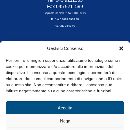
Tel. 045 9211555
Fax 045 9211599
Capitale sociale € 52.000,00 i.v.
P. IVA 02682390238
REA n. 254349
Orari di apertura
Gestisci Consenso
da Lunedì a Venerdì
8.30-13.00 / 14.00-17.30
Per fornire le migliori esperienze, utilizziamo tecnologie come i
cookie per memorizzare e/o accedere alle informazioni del
Whistleblowing
dispositivo. Il consenso a queste tecnologie ci permetterà di
elaborare dati come il comportamento di navigazione o ID unici
su questo sito. Non acconsentire o ritirare il consenso può
© Tutti i diritti riservati
influire negativamente su alcune caratteristiche e funzioni.
Privacy Policy e Cookie
|
Informativa Cookie
Accetta
Web Design: Baoblà
Nega