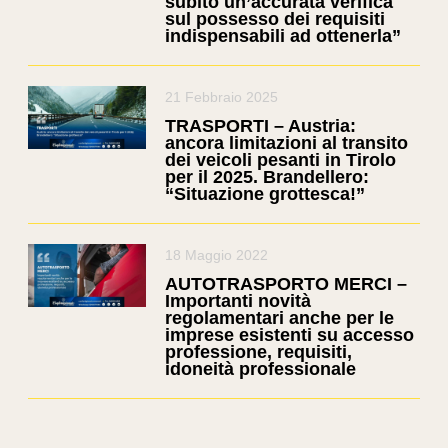
subito un’accurata verifica
sul possesso dei requisiti
indispensabili ad ottenerla”
21 Febbraio 2025
TRASPORTI – Austria:
ancora limitazioni al transito
dei veicoli pesanti in Tirolo
per il 2025. Brandellero:
“Situazione grottesca!”
18 Maggio 2022
AUTOTRASPORTO MERCI –
Importanti novità
regolamentari anche per le
imprese esistenti su accesso
professione, requisiti,
idoneità professionale