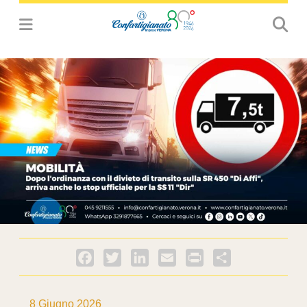
Facebook
Twitter
LinkedIn
Email
PrintFriendly
Condividi
8 Giugno 2026