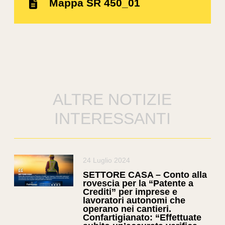
Mappa SR 450_01
ALTRE NOTIZIE
INTERESSANTI
24 Luglio 2024
SETTORE CASA – Conto alla
rovescia per la “Patente a
Crediti” per imprese e
lavoratori autonomi che
operano nei cantieri.
Confartigianato: “Effettuate