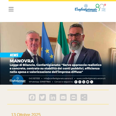
Facebook
Twitter
LinkedIn
Email
PrintFriendly
Condividi
13 Ottobre 2025