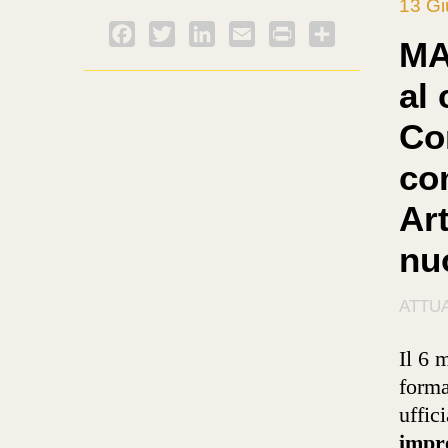
13 G
Facebook
Twitter
LinkedIn
Email
PrintFriendly
Condividi
MA
al 
Co
co
Art
nu
ATTUA
Il 6 
forma
uffic
impre