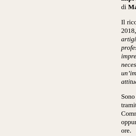
di
Ma
Il ri
2018,
artig
profe
impre
neces
un’im
attit
Son
trami
Commi
oppu
ore.