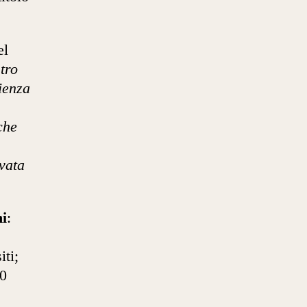
el
tro
ienza
che
vata
ni
:
ti;
0