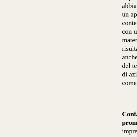
abbia
un ap
conte
con u
mater
risult
anche
del t
di az
come 
Conf
prom
impre