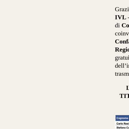
Grazi
IVL –
di
Co
coin
Conf
Regi
gratu
dell’
trasm
TI