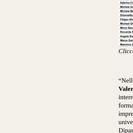
Clicc
“Nell
Valer
inter
forma
impre
unive
Dipar