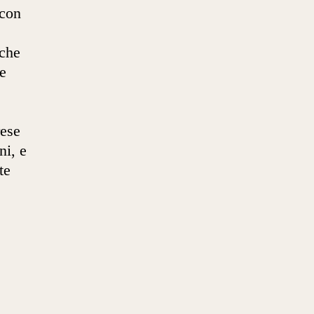
 con
nche
e
rese
ni, e
te