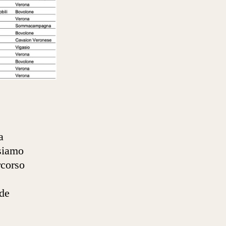
a
siamo
rcorso
ede
,