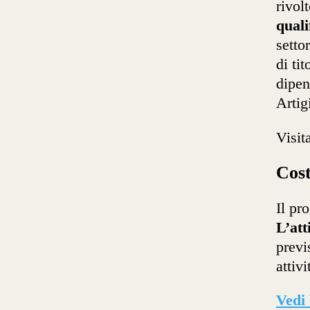
rivol
quali
setto
di ti
dipen
Artig
Visit
Cost
Il pr
L’att
previ
attivi
Vedi 