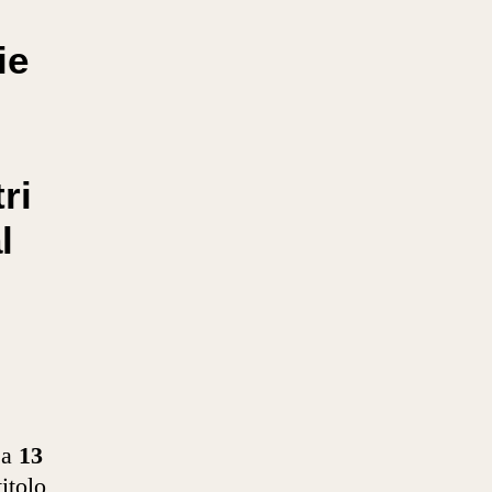
ie
ri
l
 a
13
titolo