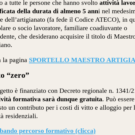
to a tutte le persone che hanno svolto
attività lavo
ficata della durata di almeno 5 ann
i nel medesi
re dell’artigianato (fa fede il Codice ATECO), in qu
tolare o socio lavoratore, familiare coadiuvante o
dente, che desiderano acquisire il titolo di Maestr
iano.
a la pagina
SPORTELLO MAESTRO ARTIGI
o “zero”
ogetto è finanziato con Decreto regionale n. 1341/2
ività formativa sarà dunque gratuita
. Può essere
sto un contributo per i costi di vitto e alloggio per 
tà residenziali.
bando percorso formativo (clicca)