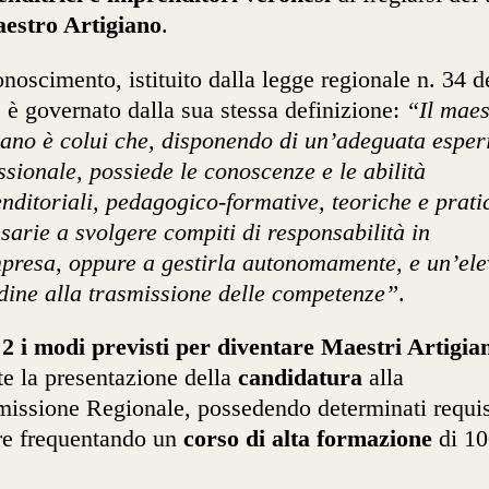
estro Artigiano
.
conoscimento, istituito dalla legge regionale n. 34 d
 è governato dalla sua stessa definizione:
“Il maes
iano è colui che, disponendo di un’adeguata esper
ssionale, possiede le conoscenze e le abilità
nditoriali, pedagogico-formative, teoriche e prati
sarie a svolgere compiti di responsabilità in
presa, oppure a gestirla autonomamente, e un’ele
udine alla trasmissione delle competenze”
.
o
2 i modi previsti per diventare Maestri Artigia
te la presentazione della
candidatura
alla
ssione Regionale, possedendo determinati requisi
re frequentando un
corso di alta formazione
di 10