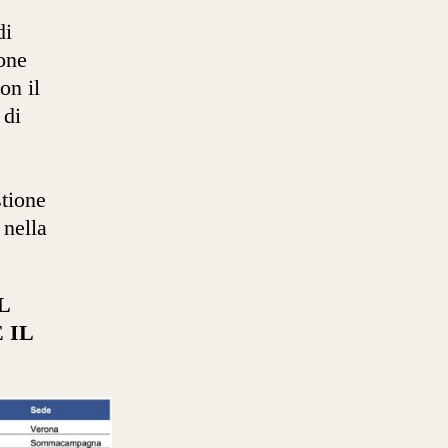
di
one
on il
 di
stione
 nella
L
 IL