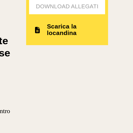
DOWNLOAD ALLEGATI
Scarica la
locandina
te
se
ntro