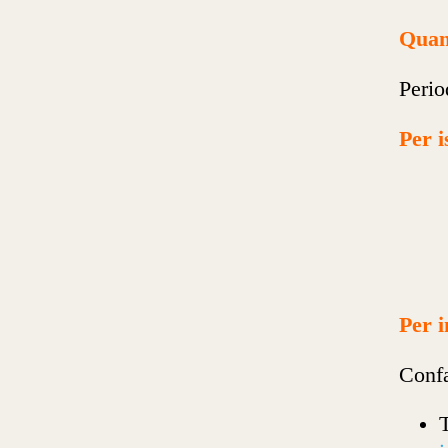
Qua
Perio
Per i
Per 
Confa