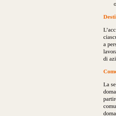
o
Desti
L’acc
ciasc
a per
lavor
di az
Come
La se
doman
parti
comun
doman