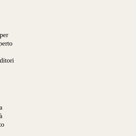
 per
perto
ditori
a
à
to