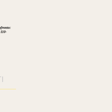
fronto:
-110-
I