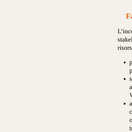
F
L’inc
stake
risor
p
p
s
a
o