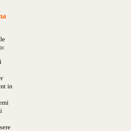
na
lle
o:
i
er
nt in
temi
i
sere