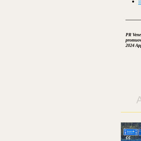
____
PR Vene
promuove
2024 Ap