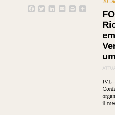
20 D
Facebook
Twitter
LinkedIn
Email
PrintFriendly
Condividi
FO
Ri
em
Ve
um
ATTUA
IVL –
Confa
organ
il me