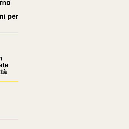
erno
mi per
h
ata
ttà