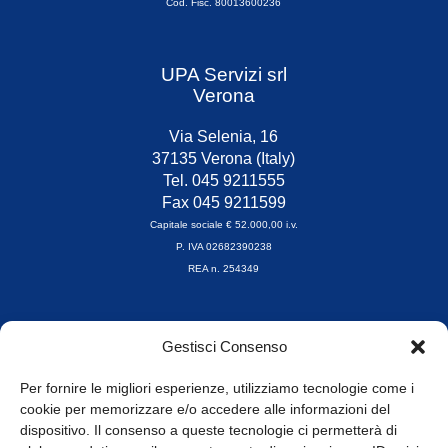
Cod. Fisc. 80013600236
UPA Servizi srl
Verona
Via Selenia, 16
37135 Verona (Italy)
Tel. 045 9211555
Fax 045 9211599
Capitale sociale € 52.000,00 i.v.
P. IVA 02682390238
REA n. 254349
Orari di apertura
Gestisci Consenso
da Lunedì a Venerdì
8.30-13.00 / 14.00-17.30
Per fornire le migliori esperienze, utilizziamo tecnologie come i
cookie per memorizzare e/o accedere alle informazioni del
Whistleblowing
dispositivo. Il consenso a queste tecnologie ci permetterà di