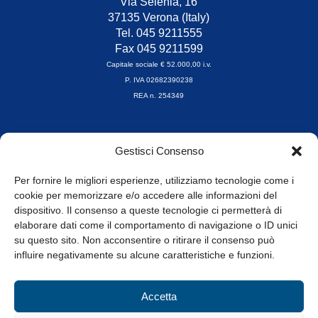
Via Selenia, 16
37135 Verona (Italy)
Tel. 045 9211555
Fax 045 9211599
Capitale sociale € 52.000,00 i.v.
P. IVA 02682390238
REA n. 254349
Orari di apertura
Gestisci Consenso
da Lunedì a Venerdì
8.30-13.00 / 14.00-17.30
Per fornire le migliori esperienze, utilizziamo tecnologie come i
cookie per memorizzare e/o accedere alle informazioni del
Whistleblowing
dispositivo. Il consenso a queste tecnologie ci permetterà di
elaborare dati come il comportamento di navigazione o ID unici
su questo sito. Non acconsentire o ritirare il consenso può
© Tutti i diritti riservati
influire negativamente su alcune caratteristiche e funzioni.
Privacy Policy e Cookie
|
Informativa Cookie
Accetta