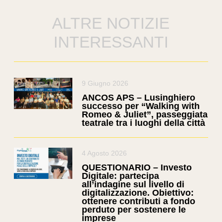
ALTRE NOTIZIE
INTERESSANTI
9 Giugno 2026
ANCOS APS – Lusinghiero
successo per “Walking with
Romeo & Juliet”, passeggiata
teatrale tra i luoghi della città
4 Agosto 2026
QUESTIONARIO – Investo
Digitale: partecipa
all’indagine sul livello di
digitalizzazione. Obiettivo:
ottenere contributi a fondo
perduto per sostenere le
imprese