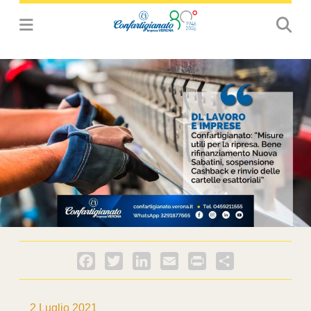
Facebook
Twitter
LinkedIn
Email
PrintFriendly
Condividi
2 Luglio 2021