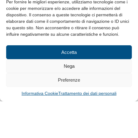
8.30-13.00 / 14.00-17.30
Per fornire le migliori esperienze, utilizziamo tecnologie come i
cookie per memorizzare e/o accedere alle informazioni del
Whistleblowing
dispositivo. Il consenso a queste tecnologie ci permetterà di
elaborare dati come il comportamento di navigazione o ID unici
su questo sito. Non acconsentire o ritirare il consenso può
© Tutti i diritti riservati
influire negativamente su alcune caratteristiche e funzioni.
Privacy Policy e Cookie
|
Informativa Cookie
Accetta
Web Design: Baoblà
Nega
Preferenze
Informativa Cookie
Trattamento dei dati personali