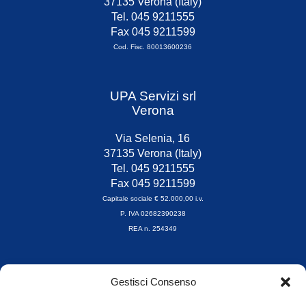
37135 Verona (Italy)
Tel. 045 9211555
Fax 045 9211599
Cod. Fisc. 80013600236
UPA Servizi srl
Verona
Via Selenia, 16
37135 Verona (Italy)
Tel. 045 9211555
Fax 045 9211599
Capitale sociale € 52.000,00 i.v.
P. IVA 02682390238
REA n. 254349
Orari di apertura
Gestisci Consenso
da Lunedì a Venerdì