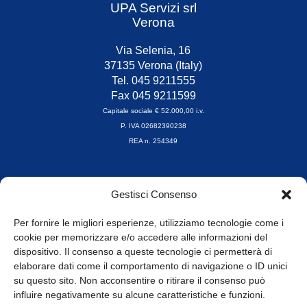
UPA Servizi srl
Verona
Via Selenia, 16
37135 Verona (Italy)
Tel. 045 9211555
Fax 045 9211599
Capitale sociale € 52.000,00 i.v.
P. IVA 02682390238
REA n. 254349
Orari di apertura
Gestisci Consenso
da Lunedì a Venerdì
8.30-13.00 / 14.00-17.30
Per fornire le migliori esperienze, utilizziamo tecnologie come i
cookie per memorizzare e/o accedere alle informazioni del
Whistleblowing
dispositivo. Il consenso a queste tecnologie ci permetterà di
elaborare dati come il comportamento di navigazione o ID unici
su questo sito. Non acconsentire o ritirare il consenso può
© Tutti i diritti riservati
influire negativamente su alcune caratteristiche e funzioni.