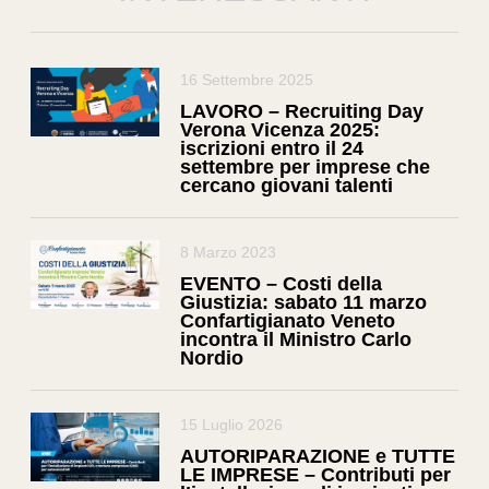
16 Settembre 2025
LAVORO – Recruiting Day
Verona Vicenza 2025:
iscrizioni entro il 24
settembre per imprese che
cercano giovani talenti
8 Marzo 2023
EVENTO – Costi della
Giustizia: sabato 11 marzo
Confartigianato Veneto
incontra il Ministro Carlo
Nordio
15 Luglio 2026
AUTORIPARAZIONE e TUTTE
LE IMPRESE – Contributi per