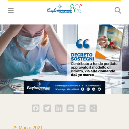
Facebook
Twitter
LinkedIn
Email
PrintFriendly
Condividi
25 Marzo 2021