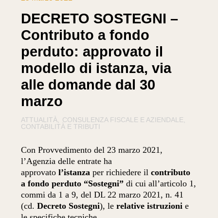
DECRETO SOSTEGNI –
Contributo a fondo
perduto: approvato il
modello di istanza, via
alle domande dal 30
marzo
ATTUALITÀ
CONSULENZA FISCALE E AZIENDALE
CONTABILITÀ E TRIBUTI
Con Provvedimento del 23 marzo 2021,
l’Agenzia delle entrate ha
approvato
l’istanza
per richiedere il
contributo
a fondo perduto “Sostegni”
di cui all’articolo 1,
commi da 1 a 9, del DL 22 marzo 2021, n. 41
(cd.
Decreto Sostegni
), le
relative istruzioni
e
le specifiche tecniche.