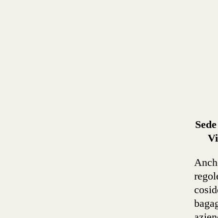
Sede
Vi
Anche
regol
cosid
bagag
azien