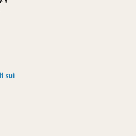
e a
i
i sui