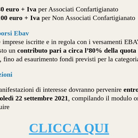
80 euro + Iva
per Associati Confartigianato
100 euro + Iva
per Non Associati Confartigianato
orsi Ebav
e imprese iscritte e in regola con i versamenti EB
sto un
contributo pari a circa l’80% della quota
, fino ad esaurimento fondi previsti per la categori
zioni
nifestazioni di interesse dovranno pervenire
entr
oledì 22 settembre 2021
, compilando il modulo o
uire
CLICCA QUI