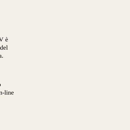
AV è
del
a.
o
n-line