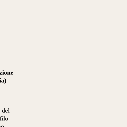
zione
ia)
 del
filo
no.