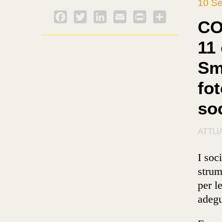
10 Se
Facebook
Twitter
LinkedIn
Email
PrintFriendly
Condividi
CO
11
Sm
fot
soc
ATTUA
I soc
strum
per l
adegu