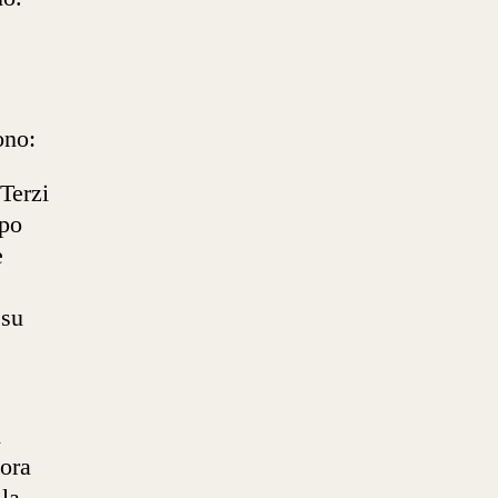
ono:
Terzi
mpo
e
 su
n
cora
 la