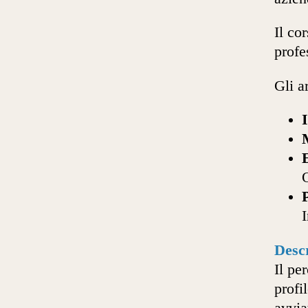
Il co
profe
Gli a
Descr
Il pe
profi
avvia