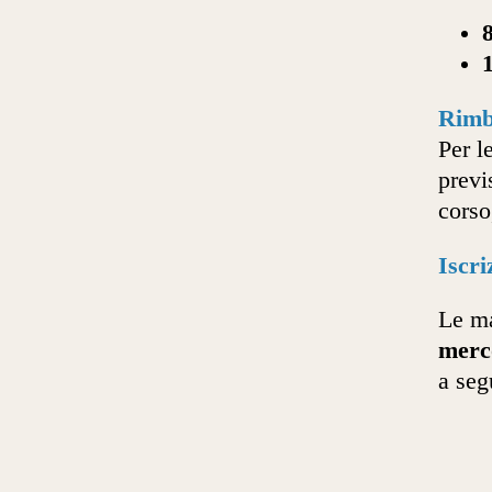
Rimb
Per l
previ
corso
Iscri
Le ma
merc
a seg