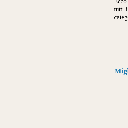
Ecco
tutti 
categ
Migl