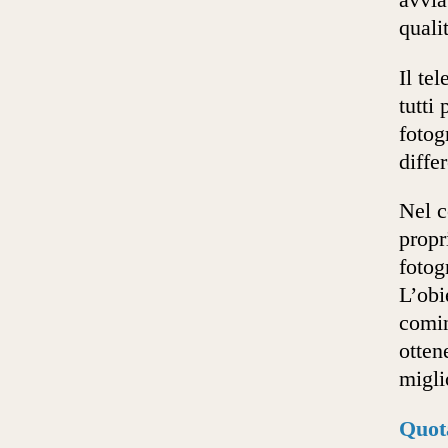
quali
Il te
tutti
fotog
diffe
Nel c
propr
fotog
L’obi
comin
otten
migli
Quot