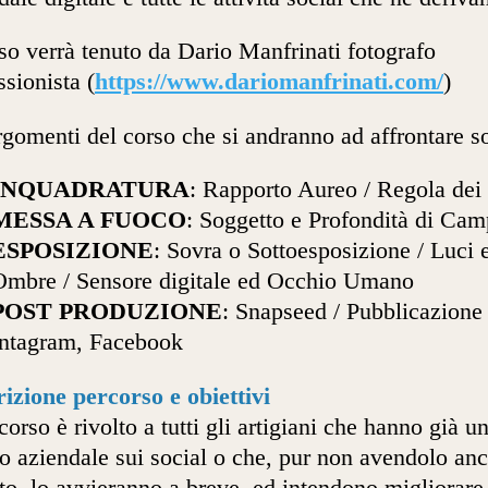
rso verrà tenuto da Dario Manfrinati fotografo
ssionista (
https://www.dariomanfrinati.com/
)
rgomenti del corso che si andranno ad affrontare s
INQUADRATURA
: Rapporto Aureo / Regola dei 
MESSA A FUOCO
: Soggetto e Profondità di Ca
ESPOSIZIONE
: Sovra o Sottoesposizione / Luci 
Ombre / Sensore digitale ed Occhio Umano
POST PRODUZIONE
: Snapseed / Pubblicazione
Intagram, Facebook
izione percorso e obiettivi
rcorso è rivolto a tutti gli artigiani che hanno già u
lo aziendale sui social o che, pur non avendolo an
to, lo avvieranno a breve, ed intendono migliorare