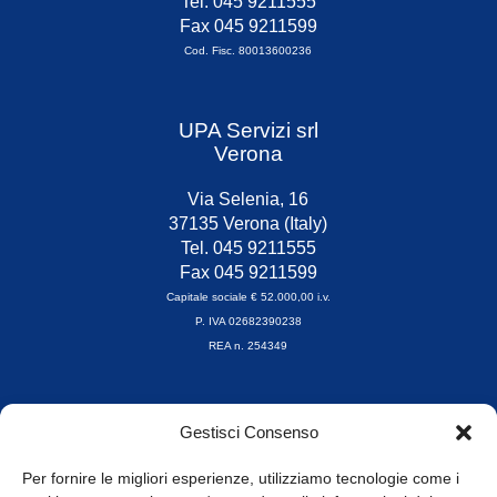
Tel. 045 9211555
Fax 045 9211599
Cod. Fisc. 80013600236
UPA Servizi srl
Verona
Via Selenia, 16
37135 Verona (Italy)
Tel. 045 9211555
Fax 045 9211599
Capitale sociale € 52.000,00 i.v.
P. IVA 02682390238
REA n. 254349
Orari di apertura
Gestisci Consenso
da Lunedì a Venerdì
8.30-13.00 / 14.00-17.30
Per fornire le migliori esperienze, utilizziamo tecnologie come i