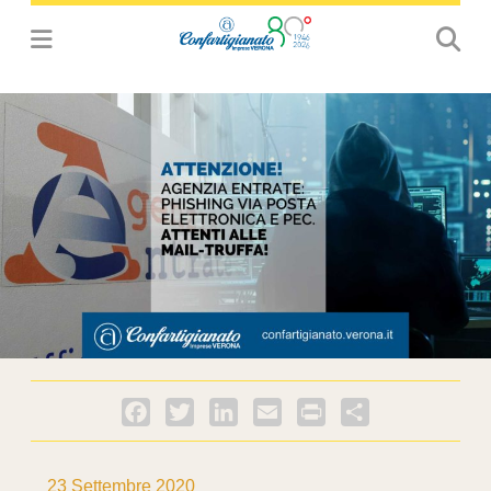
Facebook
Twitter
LinkedIn
Email
PrintFriendly
Condividi
23 Settembre 2020