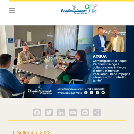
Facebook
Twitter
LinkedIn
Email
PrintFriendly
Condividi
6 Settembre 2022