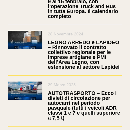
9 al 15 febbraio, con
l’operazione Truck and Bus
in tutta Europa. Il calendario
completo
28 Novembre 2024
LEGNO ARREDO e LAPIDEO
– Rinnovato il contratto
collettivo regionale per le
imprese artigiane e PMI
dell’Area Legno, con
estensione al settore Lapidei
29 Marzo 2023
AUTOTRASPORTO – Ecco i
divieti di circolazione per
autocarri nel periodo
pasquale (tutti i veicoli ADR
classi 1 e 7 e quelli superiore
a 7,5 t)