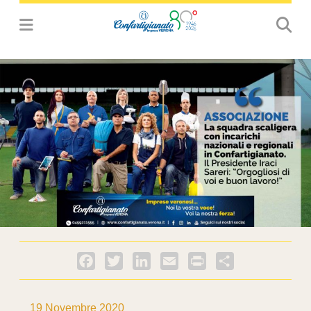
Facebook
Twitter
LinkedIn
Email
PrintFriendly
Condividi
19 Novembre 2020