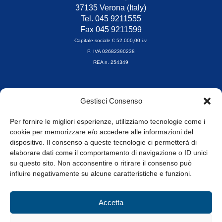
37135 Verona (Italy)
Tel. 045 9211555
Fax 045 9211599
Capitale sociale € 52.000,00 i.v.
P. IVA 02682390238
REA n. 254349
Orari di apertura
Gestisci Consenso
da Lunedì a Venerdì
8.30-13.00 / 14.00-17.30
Per fornire le migliori esperienze, utilizziamo tecnologie come i
cookie per memorizzare e/o accedere alle informazioni del
Whistleblowing
dispositivo. Il consenso a queste tecnologie ci permetterà di
elaborare dati come il comportamento di navigazione o ID unici
su questo sito. Non acconsentire o ritirare il consenso può
© Tutti i diritti riservati
influire negativamente su alcune caratteristiche e funzioni.
Privacy Policy e Cookie
|
Informativa Cookie
Accetta
Web Design: Baoblà