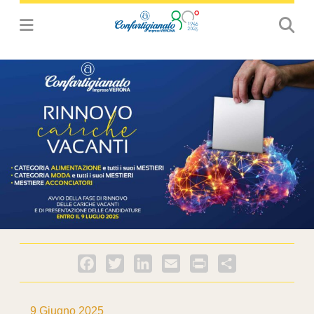
Facebook
Twitter
LinkedIn
Email
PrintFriendly
Condividi
9 Giugno 2025