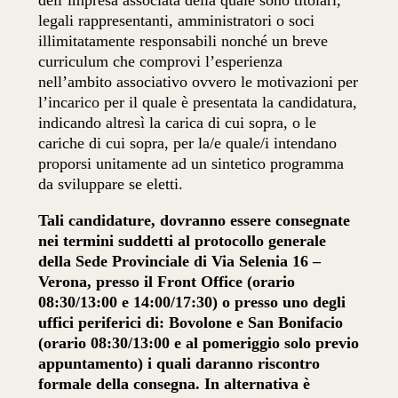
legali rappresentanti, amministratori o soci
illimitatamente responsabili nonché un breve
curriculum che comprovi l’esperienza
nell’ambito associativo ovvero le motivazioni per
l’incarico per il quale è presentata la candidatura,
indicando altresì la carica di cui sopra, o le
cariche di cui sopra, per la/e quale/i intendano
proporsi unitamente ad un sintetico programma
da sviluppare se eletti.
Tali candidature, dovranno essere consegnate
nei termini suddetti al protocollo generale
della Sede Provinciale di Via Selenia 16 –
Verona, presso il Front Office (orario
08:30/13:00 e 14:00/17:30) o presso uno degli
uffici periferici di: Bovolone e San Bonifacio
(orario 08:30/13:00 e al pomeriggio solo previo
appuntamento) i quali daranno riscontro
formale della consegna. In alternativa è