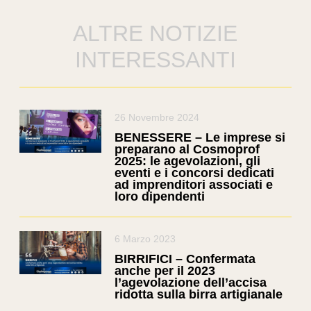
ALTRE NOTIZIE
INTERESSANTI
26 Novembre 2024
BENESSERE – Le imprese si
preparano al Cosmoprof
2025: le agevolazioni, gli
eventi e i concorsi dedicati
ad imprenditori associati e
loro dipendenti
6 Marzo 2023
BIRRIFICI – Confermata
anche per il 2023
l’agevolazione dell’accisa
ridotta sulla birra artigianale