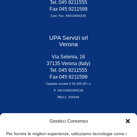
Tel. 045 9211555
Fax 045 9211599
Cod. Fisc. 80013600236
UPA Servizi srl
Verona
Via Selenia, 16
37135 Verona (Italy)
Tel. 045 9211555
Fax 045 9211599
Capitale sociale € 52.000,00 i.v.
P. IVA 02682390238
REA n. 254349
Orari di apertura
Gestisci Consenso
da Lunedì a Venerdì
8.30-13.00 / 14.00-17.30
Per fornire le migliori esperienze, utilizziamo tecnologie come i