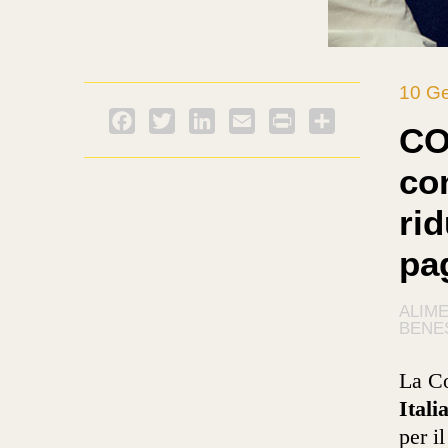
10 G
Facebook
Twitter
LinkedIn
Email
PrintFriendly
Condividi
CO
co
ri
pa
ALIM
BENE
La Co
Itali
per i