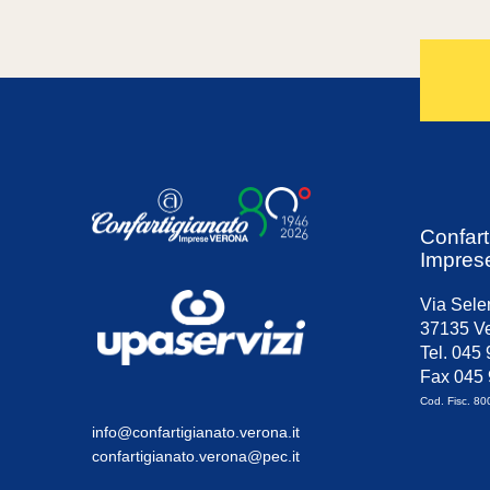
Confart
Impres
Via Sele
37135 Ve
Tel. 045
Fax 045
Cod. Fisc. 8
info@confartigianato.verona.it
confartigianato.verona@pec.it