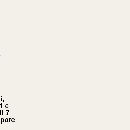
I
i,
i e
il 7
ipare