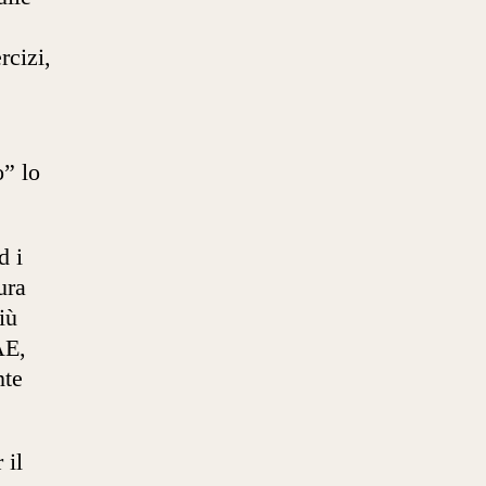
rcizi,
o” lo
d i
ura
iù
AE,
nte
 il