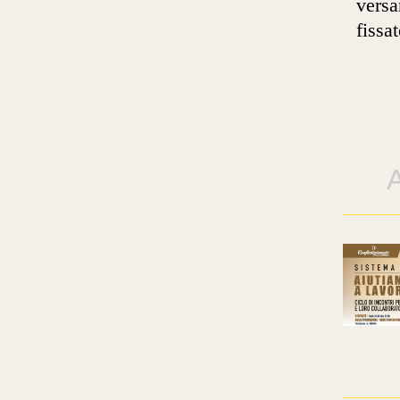
versa
fissa