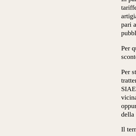
tarif
artig
pari 
pubbl
Per q
scont
Per s
tratt
SIAE 
vicin
oppur
della
Il te