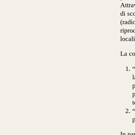
Attra
di sc
(radi
ripro
locali
La co
“
l
p
p
t
“
p
In pa