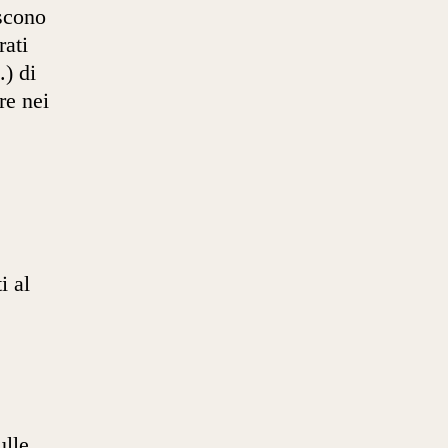
scono
rati
.) di
re nei
i al
ulle