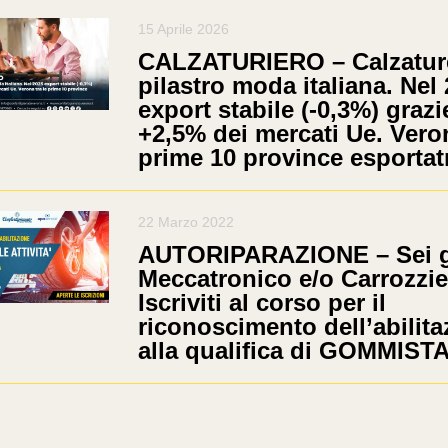
15 Aprile 2026
CALZATURIERO – Calzatur
pilastro moda italiana. Nel
export stabile (-0,3%) grazi
+2,5% dei mercati Ue. Vero
prime 10 province esportatr
22 Marzo 2022
AUTORIPARAZIONE – Sei g
Meccatronico e/o Carrozzi
Iscriviti al corso per il
riconoscimento dell’abilita
alla qualifica di GOMMIST