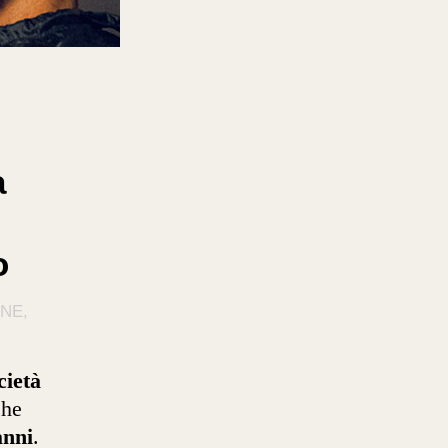
a
o
ONE
cietà
che
anni
.