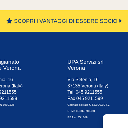
SCOPRI I VANTAGGI DI ESSERE SOCIO
igianato
UPA Servizi srl
e Verona
Verona
nia, 16
Via Selenia, 16
rona (Italy)
37135 Verona (Italy)
 9211555
Tel. 045 9211555
 9211599
Fax 045 9211599
0013600236
Capitale sociale € 52.000,00 i.v.
P. IVA 02682390238
REA n. 254349