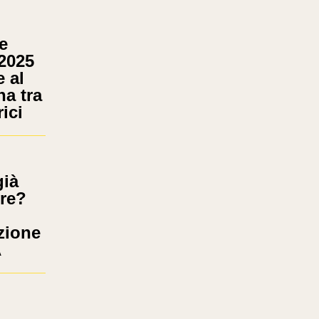
e
 2025
e al
na tra
ici
ià
ere?
zione
A