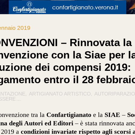
ennaio 2019
NVENZIONI – Rinnovata la
nvenzione con la Siae per l
duzione dei compensi 2019:
gamento entro il 28 febbrai
ENTAZIONE
ARTIGIANATO ARTISTICO
AUTORIPARAZI
SSERE
...
nvenzione tra la
Confartigianato
e la
SIAE
–
So
ana degli Autori ed Editori
– è stata rinnovata an
l 2019 a
condizioni invariate rispetto agli scorsi 