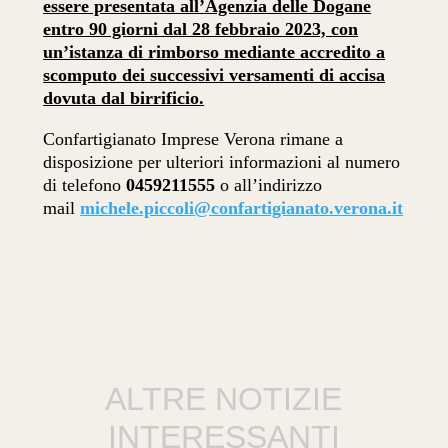
essere presentata all’Agenzia delle Dogane
entro 90 giorni dal 28 febbraio 2023, con
un’istanza di rimborso mediante accredito a
scomputo dei successivi versamenti di accisa
dovuta dal birrificio.
Confartigianato Imprese Verona rimane a
disposizione per ulteriori informazioni al numero
di telefono
0459211555
o all’indirizzo
mail
michele.piccoli@
confartigianato.verona.it
ALTRE NOTIZIE
INTERESSANTI