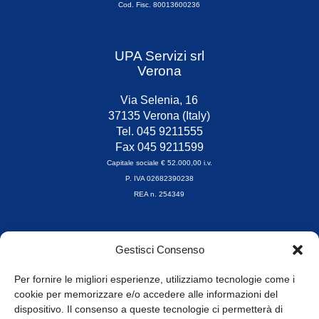
Cod. Fisc. 80013600236
UPA Servizi srl
Verona
Via Selenia, 16
37135 Verona (Italy)
Tel. 045 9211555
Fax 045 9211599
Capitale sociale € 52.000,00 i.v.
P. IVA 02682390238
REA n. 254349
Orari di apertura
Gestisci Consenso
da Lunedì a Venerdì
8.30-13.00 / 14.00-17.30
Per fornire le migliori esperienze, utilizziamo tecnologie come i
cookie per memorizzare e/o accedere alle informazioni del
Whistleblowing
dispositivo. Il consenso a queste tecnologie ci permetterà di