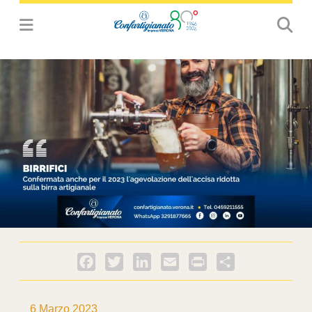
Facebook
Twitter
LinkedIn
Email
PrintFriendly
Condividi
6 Marzo 2023