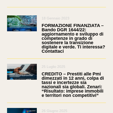
18 Gennaio 2023
FORMAZIONE FINANZIATA –
Bando DGR 1644/22:
aggiornamento e sviluppo di
competenze in grado di
sostenere la transizione
digitale e verde. Ti interessa?
Contattaci
25 Luglio 2025
CREDITO – Prestiti alle Pmi
dimezzati in 12 anni, colpa di
tassi e incertezze sia
nazionali sia globali. Zenari:
“Risultato: imprese immobili
e territori non competitivi”
26 Giugno 2025