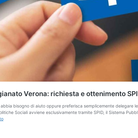
anato Verona: richiesta e ottenimento SPID
i, abbia bisogno di aiuto oppure preferisca semplicemente delegare
olitiche Sociali avviene esclusivamente tramite SPID, il Sistema Pubbli
NUOVO
to
SERVIZIO
–
Punto