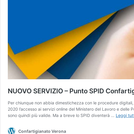
NUOVO SERVIZIO – Punto SPID Confartigi
Per chiunque non abbia dimestichezza con le procedure digital
2020 l’accesso ai servizi online del Ministero del Lavoro e delle P
sono quindi più valide. Ma a breve lo SPID diventerà …
Leggi tut
Confartigianato Verona