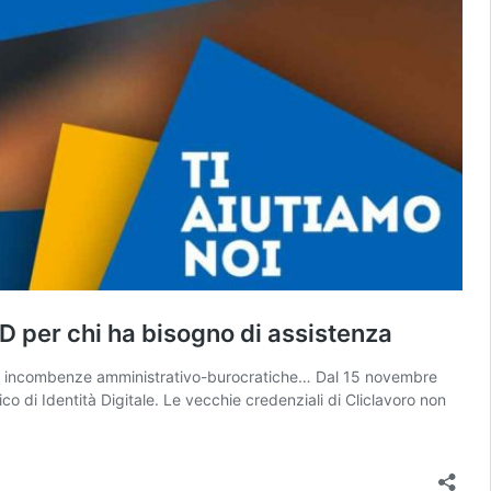
 per chi ha bisogno di assistenza
 le incombenze amministrativo-burocratiche… Dal 15 novembre
co di Identità Digitale. Le vecchie credenziali di Cliclavoro non