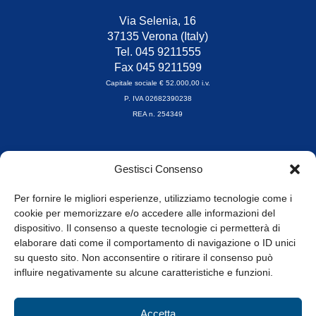
Via Selenia, 16
37135 Verona (Italy)
Tel. 045 9211555
Fax 045 9211599
Capitale sociale € 52.000,00 i.v.
P. IVA 02682390238
REA n. 254349
Orari di apertura
Gestisci Consenso
da Lunedì a Venerdì
8.30-13.00 / 14.00-17.30
Per fornire le migliori esperienze, utilizziamo tecnologie come i
cookie per memorizzare e/o accedere alle informazioni del
Whistleblowing
dispositivo. Il consenso a queste tecnologie ci permetterà di
elaborare dati come il comportamento di navigazione o ID unici
su questo sito. Non acconsentire o ritirare il consenso può
© Tutti i diritti riservati
influire negativamente su alcune caratteristiche e funzioni.
Privacy Policy e Cookie
|
Informativa Cookie
Accetta