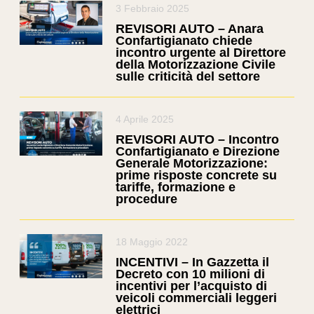
3 Febbraio 2025
REVISORI AUTO – Anara
Confartigianato chiede
incontro urgente al Direttore
della Motorizzazione Civile
sulle criticità del settore
4 Aprile 2025
REVISORI AUTO – Incontro
Confartigianato e Direzione
Generale Motorizzazione:
prime risposte concrete su
tariffe, formazione e
procedure
18 Maggio 2022
INCENTIVI – In Gazzetta il
Decreto con 10 milioni di
incentivi per l’acquisto di
veicoli commerciali leggeri
elettrici