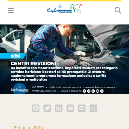
Facebook
Twitter
LinkedIn
Email
PrintFriendly
Condividi
29 Luglio 2025